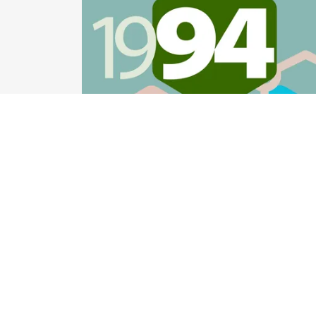
Iniciamos nossas atividades no ano de 1
dedicado esforços no sentido de inseri
contexto da prática clínica do R