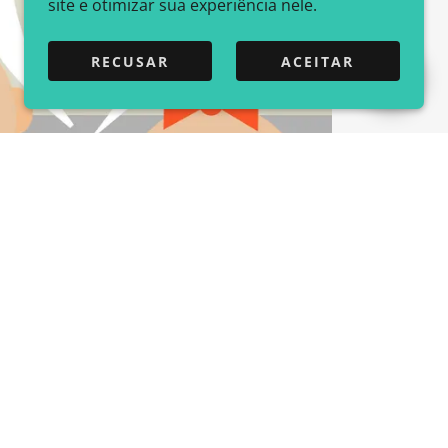
site e otimizar sua experiência nele.
RECUSAR
ACEITAR
A
orienta famílias de
possíveis riscos e
genética ou congênita
. A complexidade da
 implica na atuação em diversas fases da