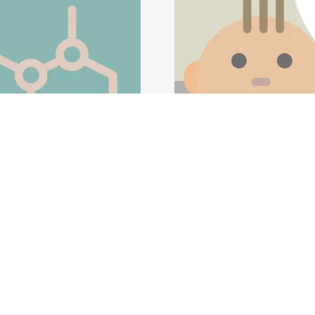
994 e desde então temos
A
CERES GENÉTIC
r a Genética Médica no
diagnósticos de origem 
io de Janeiro.
genética médica moderna